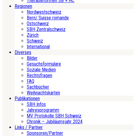
Therapieformen SB + HC
Regionen
Nordwestschweiz
Bern/ Suisse romande
Ostschweiz
SBH Zentralschweiz
Zürich
Schweiz
International
Diverses
Bilder
Gesuchsformulare
Soziale Medien
Rechtsfragen
FAQ
Sachbücher
Weihnachtskarten
Publikationen
SBH Infos
Jahresprogramm
MV Protokolle SBH Schweiz
Chronik – Jubiläumsjahr 2024
Links / Partner
Sponsoren/Partner