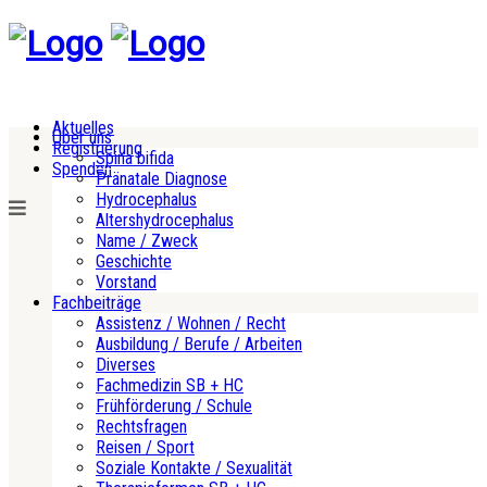
Aktuelles
Über uns
Registrierung
Spina bifida
Spenden
Pränatale Diagnose
Hydrocephalus
Altershydrocephalus
Name / Zweck
Geschichte
Vorstand
Fachbeiträge
Assistenz / Wohnen / Recht
Ausbildung / Berufe / Arbeiten
Diverses
Fachmedizin SB + HC
Frühförderung / Schule
Rechtsfragen
Reisen / Sport
Soziale Kontakte / Sexualität