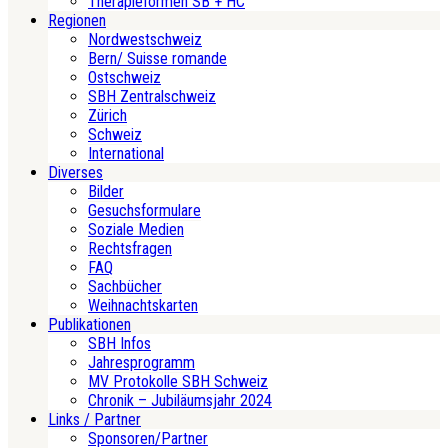
Therapieformen SB + HC
Regionen
Nordwestschweiz
Bern/ Suisse romande
Ostschweiz
SBH Zentralschweiz
Zürich
Schweiz
International
Diverses
Bilder
Gesuchsformulare
Soziale Medien
Rechtsfragen
FAQ
Sachbücher
Weihnachtskarten
Publikationen
SBH Infos
Jahresprogramm
MV Protokolle SBH Schweiz
Chronik – Jubiläumsjahr 2024
Links / Partner
Sponsoren/Partner