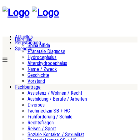
Aktuelles
Über uns
Registrierung
Spina bifida
Spenden
Pränatale Diagnose
Hydrocephalus
Altershydrocephalus
Name / Zweck
Geschichte
Vorstand
Fachbeiträge
Assistenz / Wohnen / Recht
Ausbildung / Berufe / Arbeiten
Diverses
Fachmedizin SB + HC
Frühförderung / Schule
Rechtsfragen
Reisen / Sport
Soziale Kontakte / Sexualität