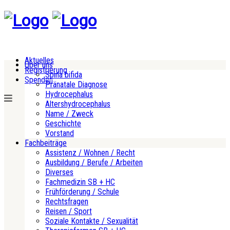
Aktuelles
Über uns
Registrierung
Spina bifida
Spenden
Pränatale Diagnose
Hydrocephalus
Altershydrocephalus
Name / Zweck
Geschichte
Vorstand
Fachbeiträge
Assistenz / Wohnen / Recht
Ausbildung / Berufe / Arbeiten
Diverses
Fachmedizin SB + HC
Frühförderung / Schule
Rechtsfragen
Reisen / Sport
Soziale Kontakte / Sexualität