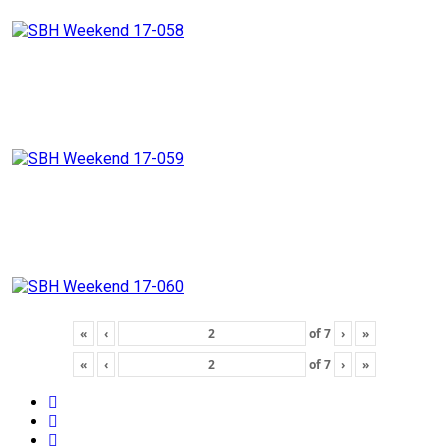
«
‹
of
7
›
»
«
‹
of
7
›
»