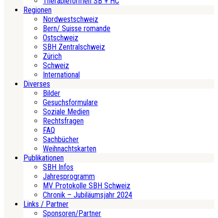
Therapieformen SB + HC
Regionen
Nordwestschweiz
Bern/ Suisse romande
Ostschweiz
SBH Zentralschweiz
Zürich
Schweiz
International
Diverses
Bilder
Gesuchsformulare
Soziale Medien
Rechtsfragen
FAQ
Sachbücher
Weihnachtskarten
Publikationen
SBH Infos
Jahresprogramm
MV Protokolle SBH Schweiz
Chronik – Jubiläumsjahr 2024
Links / Partner
Sponsoren/Partner