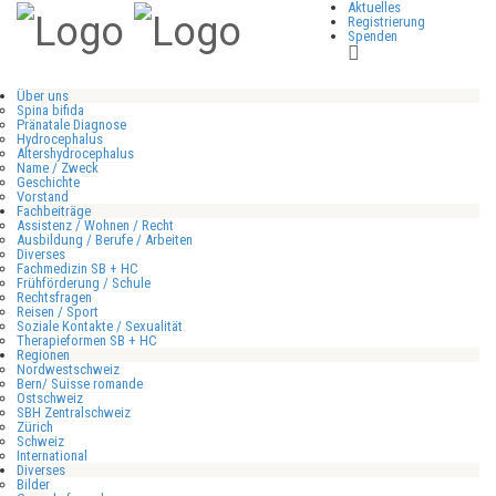
Aktuelles
Registrierung
Spenden
Über uns
Spina bifida
Pränatale Diagnose
Hydrocephalus
Altershydrocephalus
Name / Zweck
Geschichte
Vorstand
Fachbeiträge
Assistenz / Wohnen / Recht
Ausbildung / Berufe / Arbeiten
Diverses
Fachmedizin SB + HC
Frühförderung / Schule
Rechtsfragen
Reisen / Sport
Soziale Kontakte / Sexualität
Therapieformen SB + HC
Regionen
Nordwestschweiz
Bern/ Suisse romande
Ostschweiz
SBH Zentralschweiz
Zürich
Schweiz
International
Diverses
Bilder