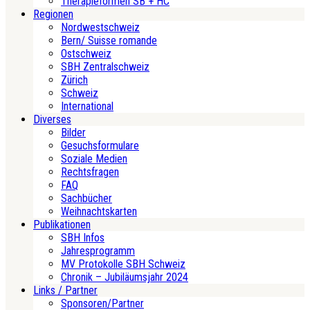
Therapieformen SB + HC
Regionen
Nordwestschweiz
Bern/ Suisse romande
Ostschweiz
SBH Zentralschweiz
Zürich
Schweiz
International
Diverses
Bilder
Gesuchsformulare
Soziale Medien
Rechtsfragen
FAQ
Sachbücher
Weihnachtskarten
Publikationen
SBH Infos
Jahresprogramm
MV Protokolle SBH Schweiz
Chronik – Jubiläumsjahr 2024
Links / Partner
Sponsoren/Partner