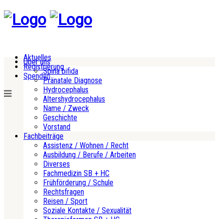
Aktuelles
Über uns
Registrierung
Spina bifida
Spenden
Pränatale Diagnose
Hydrocephalus
Altershydrocephalus
Name / Zweck
Geschichte
Vorstand
Fachbeiträge
Assistenz / Wohnen / Recht
Ausbildung / Berufe / Arbeiten
Diverses
Fachmedizin SB + HC
Frühförderung / Schule
Rechtsfragen
Reisen / Sport
Soziale Kontakte / Sexualität