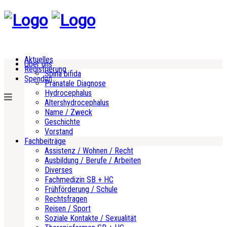
Aktuelles
Über uns
Registrierung
Spina bifida
Spenden
Pränatale Diagnose
Hydrocephalus
Altershydrocephalus
Name / Zweck
Geschichte
Vorstand
Fachbeiträge
Assistenz / Wohnen / Recht
Ausbildung / Berufe / Arbeiten
Diverses
Fachmedizin SB + HC
Frühförderung / Schule
Rechtsfragen
Reisen / Sport
Soziale Kontakte / Sexualität