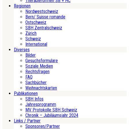
Therapieformen SB + HC
Regionen
Nordwestschweiz
Bern/ Suisse romande
Ostschweiz
SBH Zentralschweiz
Zürich
Schweiz
International
Diverses
Bilder
Gesuchsformulare
Soziale Medien
Rechtsfragen
FAQ
Sachbücher
Weihnachtskarten
Publikationen
SBH Infos
Jahresprogramm
MV Protokolle SBH Schweiz
Chronik – Jubiläumsjahr 2024
Links / Partner
Sponsoren/Partner