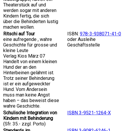
Theaterstück auf und
werden sogar mit anderen
Kindern fertig, die sich
über die Behinderten lustig
machen wollen.
Ritschi auf Tour
ISBN:
978-3-938071-41-0
eine aufregende , wahre
oder Ausleihe
Geschichte für grosse und
Geschäftsstelle
kleine Leute
Verlag Kios März 07
Handelt von einem kleinen
Hund der an den
Hinterbeinen gelähmt ist.
Trotz seiner Behinderung
ist er ein aufgeweckter
Hund. Vom Andersein
muss man keine Angst
haben – das beweist diese
wahre Geschichte.
Schulische Integration von
ISBN 3-9521-1264-X
Kindern mit Behinderung
(Sfr. 35.- zzgl. Porto)
Standards im
ISBN 3-9082-6246-1