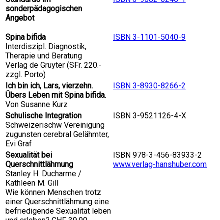
sonderpädagogischen
Angebot
Spina bifida
ISBN 3-1101-5040-9
Interdiszipl. Diagnostik,
Therapie und Beratung
Verlag de Gruyter (SFr. 220.-
zzgl. Porto)
Ich bin ich, Lars, vierzehn.
ISBN 3-8930-8266-2
Übers Leben mit Spina bifida.
Von Susanne Kurz
Schulische Integration
ISBN 3-9521126-4-X
Schweizerischw Vereinigung
zugunsten cerebral Gelähmter,
Evi Graf
Sexualität bei
ISBN 978-3-456-83933-2
Querschnittlähmung
www.verlag-hanshuber.com
Stanley H. Ducharme /
Kathleen M. Gill
Wie können Menschen trotz
einer Querschnittlähmung eine
befriedigende Sexualität leben