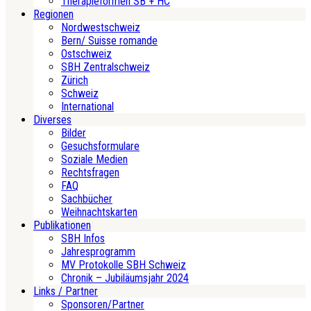
Therapieformen SB + HC
Regionen
Nordwestschweiz
Bern/ Suisse romande
Ostschweiz
SBH Zentralschweiz
Zürich
Schweiz
International
Diverses
Bilder
Gesuchsformulare
Soziale Medien
Rechtsfragen
FAQ
Sachbücher
Weihnachtskarten
Publikationen
SBH Infos
Jahresprogramm
MV Protokolle SBH Schweiz
Chronik – Jubiläumsjahr 2024
Links / Partner
Sponsoren/Partner