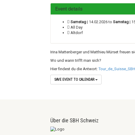
Event details
Samstag
| 14.02.2026 to
Samstag
| 1
All Day
Altdorf
Irina Mattenberger und Matthieu Mürset freuen s
Wo und wann trifft man sich?
Hier findest du die Antwort:
Tour_de_Suisse_SB
SAVE EVENT TO CALENDAR
Über die SBH Schweiz