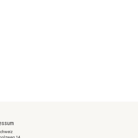
ressum
chweiz
holzweg 14