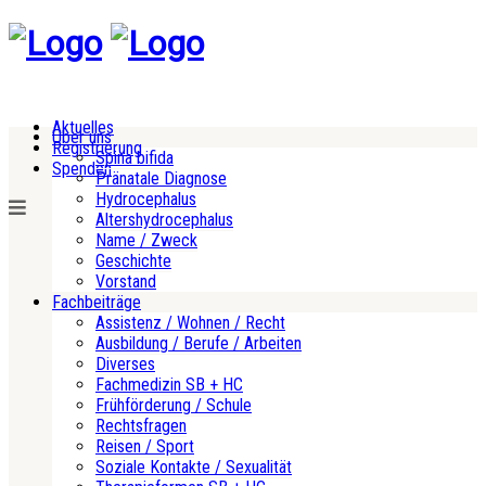
Aktuelles
Über uns
Registrierung
Spina bifida
Spenden
Pränatale Diagnose
Hydrocephalus
Altershydrocephalus
Name / Zweck
Geschichte
Vorstand
Fachbeiträge
Assistenz / Wohnen / Recht
Ausbildung / Berufe / Arbeiten
Diverses
Fachmedizin SB + HC
Frühförderung / Schule
Rechtsfragen
Reisen / Sport
Soziale Kontakte / Sexualität