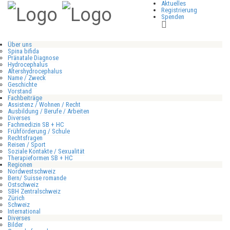
Aktuelles
Registrierung
Spenden
Über uns
Spina bifida
Pränatale Diagnose
Hydrocephalus
Altershydrocephalus
Name / Zweck
Geschichte
Vorstand
Fachbeiträge
Assistenz / Wohnen / Recht
Ausbildung / Berufe / Arbeiten
Diverses
Fachmedizin SB + HC
Frühförderung / Schule
Rechtsfragen
Reisen / Sport
Soziale Kontakte / Sexualität
Therapieformen SB + HC
Regionen
Nordwestschweiz
Bern/ Suisse romande
Ostschweiz
SBH Zentralschweiz
Zürich
Schweiz
International
Diverses
Bilder