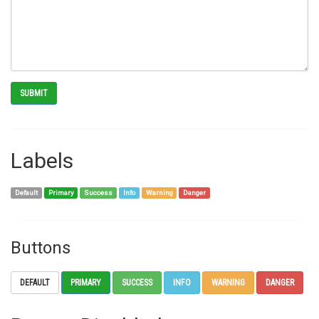
Labels
Default
Primary
Success
Info
Warning
Danger
Buttons
DEFAULT
PRIMARY
SUCCESS
INFO
WARNING
DANGER