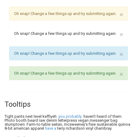
×
Oh snap! Change a few things up and try submitting again.
×
Oh snap! Change a few things up and try submitting again.
×
Oh snap! Change a few things up and try submitting again.
×
Oh snap! Change a few things up and try submitting again.
Tooltips
Tight pants next level keffiyeh
you probably
haven’t heard of them.
Photo booth beard raw denim letterpress vegan messenger bag
stumptown. Farm-to-table seitan, mcsweeney’s fixie sustainable quinoa
8-bit american apparel
have a
terry richardson vinyl chambray.