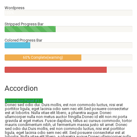
Wordpress
100%
Stripped Progress Bar
40%
Complete(success)
Colored Progress Bar
20%
Complete
60% Complete(warning)
80%
Complete
Accordion
Accordion Panel #1
Donec sed odio dui. Duis mollis, est non commodo luctus, nisi erat
porttitor ligula, eget lacinia odio sem nec elit.Sed posuere consectetur
est at lobortis. Nulla vitae elit libero, a pharetra augue. Donec
ullamcorper nulla non metus auctor fringilla.Donec id elit non mi porta
gravida at eget metus. Fusce dapibus, tellus ac cursus commodo, tortor
mauris condimentum nibh, ut fermentum massa justo sit amet. Donec
sed odio dui.Duis mollis, est non commodo luctus, nisi erat porttitor
ligula, eget lacinia odio sem nec elit. Sed posuere consectetur est at
lobortis. Nulla vitae elit libero, a pharetra augue.Donec ullamcorper nulla