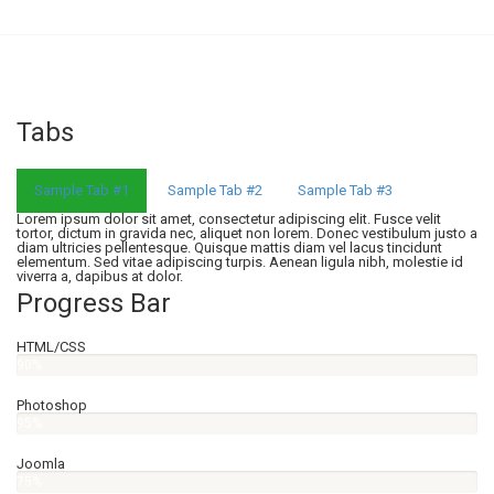
Tabs
Sample Tab #1
Sample Tab #2
Sample Tab #3
Lorem ipsum dolor sit amet, consectetur adipiscing elit. Fusce velit
tortor, dictum in gravida nec, aliquet non lorem. Donec vestibulum justo a
diam ultricies pellentesque. Quisque mattis diam vel lacus tincidunt
elementum. Sed vitae adipiscing turpis. Aenean ligula nibh, molestie id
viverra a, dapibus at dolor.
Progress Bar
HTML/CSS
90%
Photoshop
95%
Joomla
75%