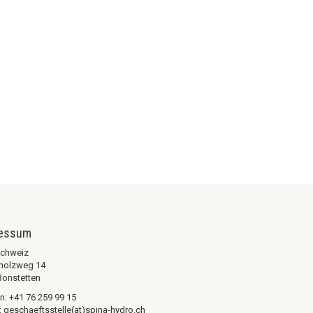
ressum
chweiz
holzweg 14
Bonstetten
n: +41 76 259 99 15
: geschaeftsstelle(at)spina-hydro.ch