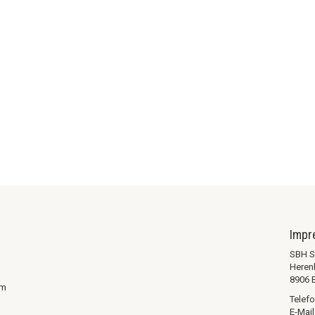
Imp
SBH S
Heren
8906 
em
Telefo
E-Mail