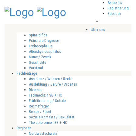
Aktuelles
Registrierung
Spenden
Über uns
Spina bifida
Pränatale Diagnose
Hydrocephalus
Altershydrocephalus
Name / Zweck
Geschichte
Vorstand
Fachbeiträge
Assistenz / Wohnen / Recht
Ausbildung / Berufe / Arbeiten
Diverses
Fachmedizin SB + HC
Frühförderung / Schule
Rechtsfragen
Reisen / Sport
Soziale Kontakte / Sexualität
Therapieformen SB + HC
Regionen
Nordwestschweiz