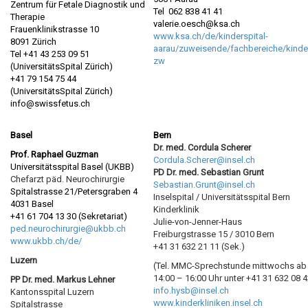
Zentrum für Fetale Diagnostik und
Tel 062 838 41 41
Therapie
valerie.oesch@ksa.ch
Frauenklinikstrasse 10
www.ksa.ch/de/kinderspital-
8091 Zürich
aarau/zuweisende/fachbereiche/kinder
Tel +41 43 253 09 51
zw
(UniversitätsSpital Zürich)
+41 79 154 75 44
(UniversitätsSpital Zürich)
info@swissfetus.ch
Basel
Bern
Dr. med. Cordula Scherer
Prof. Raphael Guzman
Cordula.Scherer@insel.ch
Universitätsspital Basel (UKBB)
PD Dr. med. Sebastian Grunt
Chefarzt päd. Neurochirurgie
Sebastian.Grunt@insel.ch
Spitalstrasse 21/Petersgraben 4
Inselspital / Universitätsspital Bern
4031 Basel
Kinderklinik
+41 61 704 13 30 (Sekretariat)
Julie-von-Jenner-Haus
ped.neurochirurgie@ukbb.ch
Freiburgstrasse 15 / 3010 Bern
www.ukbb.ch/de/
+41 31 632 21 11 (Sek.)
Luzern
(Tel. MMC-Sprechstunde mittwochs ab
14:00 – 16:00 Uhr unter +41 31 632 08 
PP Dr. med. Markus Lehner
info.hysb@insel.ch
Kantonsspital Luzern
www.kinderkliniken.insel.ch
Spitalstrasse