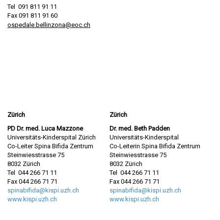
Tel 091 811 91 11
Fax 091 811 91 60
ospedale.bellinzona@eoc.ch
Zürich
Zürich
PD Dr. med. Luca Mazzone
Dr. med. Beth Padden
Universitäts-Kinderspital Zürich
Universitäts-Kinderspital
Co-Leiter Spina Bifida Zentrum
Co-Leiterin Spina Bifida Zentrum
Steinwiesstrasse 75
Steinwiesstrasse 75
8032 Zürich
8032 Zürich
Tel 044 266 71 11
Tel 044 266 71 11
Fax 044 266 71 71
Fax 044 266 71 71
spinabifida@kispi.uzh.ch
spinabifida@kispi.uzh.ch
www.kispi.uzh.ch
www.kispi.uzh.ch