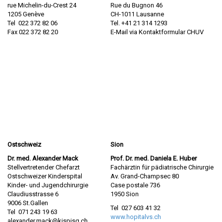
rue Michelin-du-Crest 24
Rue du Bugnon 46
1205 Genève
CH-1011 Lausanne
Tel 022 372 82 06
Tel.
+41 21 314 1293
Fax 022 372 82 20
E-Mail via Kontaktformular CHUV
Ostschweiz
Sion
Dr. med. Alexander Mack
Prof. Dr. med. Daniela E. Huber
Stellvertretender Chefarzt
Fachärztin für pädiatrische Chirurgie
Ostschweizer Kinderspital
Av. Grand-Champsec 80
Kinder- und Jugendchirurgie
Case postale 736
Claudiusstrasse 6
1950 Sion
9006 St.Gallen
Tel 027 603 41 32
Tel 071 243 19 63
www.hopitalvs.ch
alexander.mack@kispisg.ch