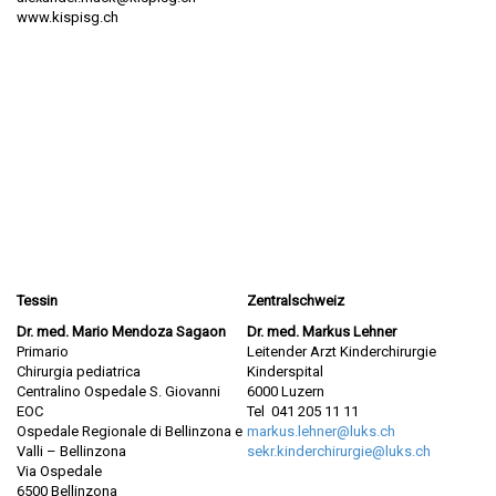
www.kispisg.ch
Tessin
Zentralschweiz
Dr. med. Mario Mendoza Sagaon
Dr. med. Markus Lehner
Primario
Leitender Arzt Kinderchirurgie
Chirurgia pediatrica
Kinderspital
Centralino Ospedale S. Giovanni
6000 Luzern
EOC
Tel 041 205 11 11
Ospedale Regionale di Bellinzona e
markus.lehner@luks.ch
Valli – Bellinzona
sekr.kinderchirurgie@luks.ch
Via Ospedale
6500 Bellinzona