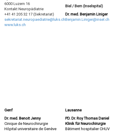
6000 Luzern 16
Biel / Bern (Inselspital)
Kontakt Neuropädiatrie
+41 41 205 32 17 (Sekretariat)
Dr. med. Benjamin Liniger
sekretariat.neuropaediatrie@luks.ch
Benjamin.Liniger@insel.ch
www.luks.ch
Genf
Lausanne
Dr. med. Benoit Jenny
PD. Dr. Roy Thomas Daniel
Cinique de Neurochirurgie
Klinik für Neurochirurgie
Hôpital universitaire de Genève
Bâtiment hospitalier
CHUV