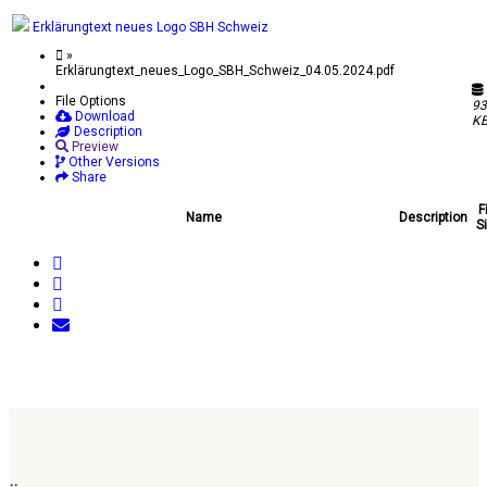
Erklärungtext neues Logo SBH Schweiz
»
Erklärungtext_neues_Logo_SBH_Schweiz_04.05.2024.pdf
File Options
93
Download
K
Description
Preview
Other Versions
Share
F
Name
Description
S