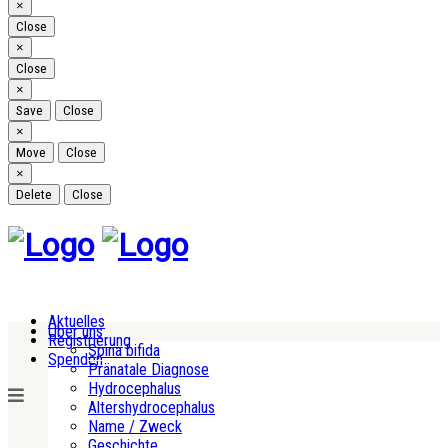
Close
×
Close
Close
×
Close
Close
×
Save
Close
Close
×
Move
Close
Close
×
Delete
Close
Aktuelles
Über uns
Registrierung
Spina bifida
Spenden
Pränatale Diagnose
Hydrocephalus
Altershydrocephalus
Name / Zweck
Geschichte