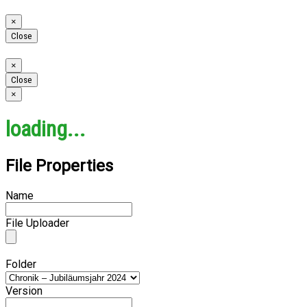
Close
×
Close
Close
×
Close
Close
×
loading...
File Properties
Name
File Uploader
Folder
Version