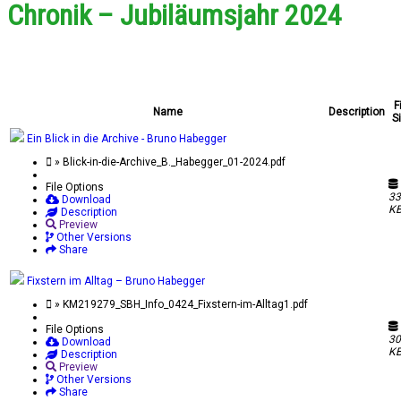
Chronik – Jubiläumsjahr 2024
F
Name
Description
S
Ein Blick in die Archive - Bruno Habegger
» Blick-in-die-Archive_B._Habegger_01-2024.pdf
File Options
33
Download
K
Description
Preview
Other Versions
Share
Fixstern im Alltag – Bruno Habegger
» KM219279_SBH_Info_0424_Fixstern-im-Alltag1.pdf
File Options
30
Download
K
Description
Preview
Other Versions
Share