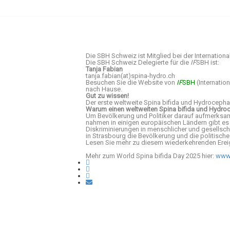
Die SBH Schweiz ist Mitglied bei der Internation
Die SBH Schweiz Delegierte für die
IF
SBH ist:
Tanja Fabian
tanja.fabian(at)spina-hydro.ch
Besuchen Sie die Website von
IF
SBH
(Internatio
nach Hause.
Gut zu wissen!
Der erste weltweite Spina bifida und Hydrocep
Warum einen weltweiten Spina bifida und Hydro
Um Bevölkerung und Politiker darauf aufmerksam 
nahmen in einigen europäischen Ländern gibt es 
Diskriminierungen in menschlicher und gesellscha
in Strasbourg die Bevölkerung und die politische 
Lesen Sie mehr zu diesem wiederkehrenden Ereig
Mehr zum World Spina bifida Day 2025 hier:
www.