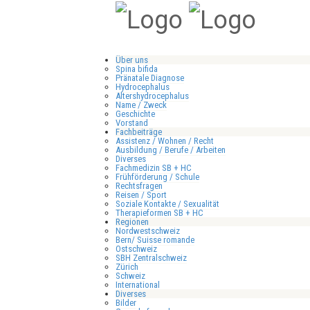
Über uns
Spina bifida
Pränatale Diagnose
Hydrocephalus
Altershydrocephalus
Name / Zweck
Geschichte
Vorstand
Fachbeiträge
Assistenz / Wohnen / Recht
Ausbildung / Berufe / Arbeiten
Diverses
Fachmedizin SB + HC
Frühförderung / Schule
Rechtsfragen
Reisen / Sport
Soziale Kontakte / Sexualität
Therapieformen SB + HC
Regionen
Nordwestschweiz
Bern/ Suisse romande
Ostschweiz
SBH Zentralschweiz
Zürich
Schweiz
International
Diverses
Bilder