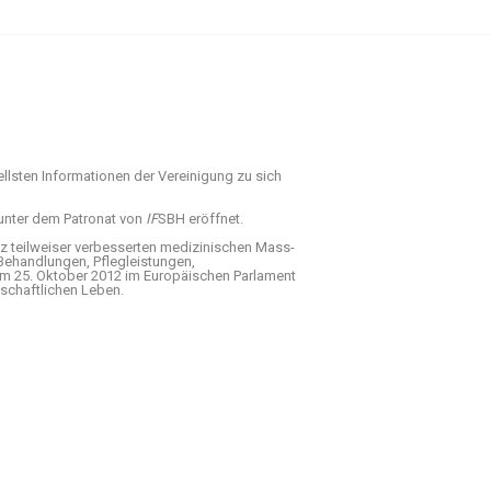
ellsten Informationen der Vereinigung zu sich
unter dem Patronat von
IF
SBH eröffnet.
tz teilweiser verbesserten medizinischen Mass­
Behandlungen, Pfleg­leistungen,
n am 25. Oktober 2012 im Europäischen Parlament
lschaftlichen Leben.