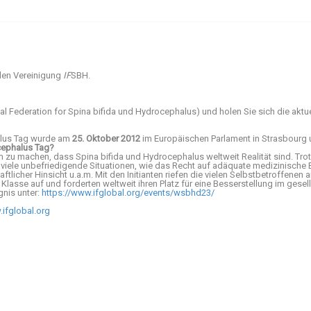
alen Vereinigung
IF
SBH.
nal Federation for Spina bifida und Hydrocephalus) und holen Sie sich die aktu
halus Tag wurde am
25. Oktober 2012
im Europäischen Parlament in Strasbourg 
cephalus Tag?
zu machen, dass Spina bifida und Hydro­cephalus weltweit Realität sind. Tro
viele unbefriedigende Situationen, wie das Recht auf adäquate medizinische 
ftlicher Hinsicht u.a.m. Mit den Initianten riefen die vielen Selbstbetroffene
Klasse auf und forderten weltweit ihren Platz für eine Besser­stellung im gesel
nis unter:
https://www.ifglobal.org/events/wsbhd23/
ifglobal.org