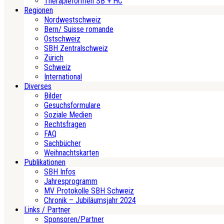
Therapieformen SB + HC
Regionen
Nordwestschweiz
Bern/ Suisse romande
Ostschweiz
SBH Zentralschweiz
Zürich
Schweiz
International
Diverses
Bilder
Gesuchsformulare
Soziale Medien
Rechtsfragen
FAQ
Sachbücher
Weihnachtskarten
Publikationen
SBH Infos
Jahresprogramm
MV Protokolle SBH Schweiz
Chronik – Jubiläumsjahr 2024
Links / Partner
Sponsoren/Partner