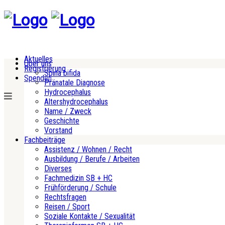
Aktuelles
Über uns
Registrierung
Spina bifida
Spenden
Pränatale Diagnose
Hydrocephalus
Altershydrocephalus
Name / Zweck
Geschichte
Vorstand
Fachbeiträge
Assistenz / Wohnen / Recht
Ausbildung / Berufe / Arbeiten
Diverses
Fachmedizin SB + HC
Frühförderung / Schule
Rechtsfragen
Reisen / Sport
Soziale Kontakte / Sexualität