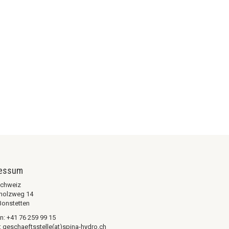
ressum
chweiz
holzweg 14
Bonstetten
n: +41 76 259 99 15
: geschaeftsstelle(at)spina-hydro.ch