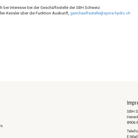
ich bei Interesse bei der Geschäftsstelle der SBH Schweiz.
ller-Kessler über die Funktion Auskunft,
geschaeftsstelle@spina-hydro.ch
Imp
SBH S
Heren
8906 
em
Telefo
E-Mail