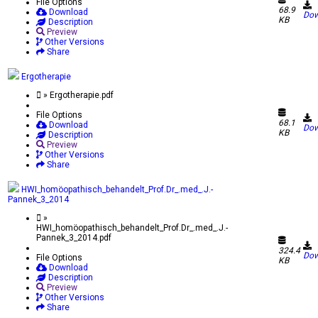
File Options
68.9
Download
Dow
KB
Description
Preview
Other Versions
Share
Ergotherapie
» Ergotherapie.pdf
File Options
68.1
Download
Dow
KB
Description
Preview
Other Versions
Share
HWI_homöopathisch_behandelt_Prof.Dr_.med_.J.-
Pannek_3_2014
»
HWI_homöopathisch_behandelt_Prof.Dr_.med_.J.-
Pannek_3_2014.pdf
324.4
Dow
File Options
KB
Download
Description
Preview
Other Versions
Share