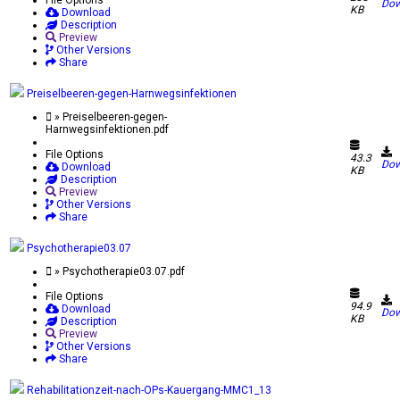
Dow
KB
Download
Description
Preview
Other Versions
Share
Preiselbeeren-gegen-Harnwegsinfektionen
» Preiselbeeren-gegen-
Harnwegsinfektionen.pdf
File Options
43.3
Dow
Download
KB
Description
Preview
Other Versions
Share
Psychotherapie03.07
» Psychotherapie03.07.pdf
File Options
94.9
Download
Dow
KB
Description
Preview
Other Versions
Share
Rehabilitationzeit-nach-OPs-Kauergang-MMC1_13