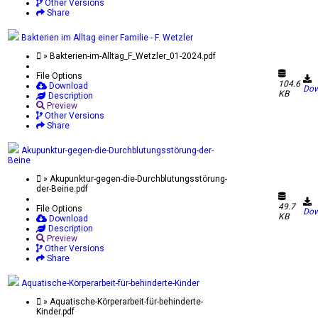
Other Versions
Share
Bakterien im Alltag einer Familie - F. Wetzler
» Bakterien-im-Alltag_F_Wetzler_01-2024.pdf
File Options
104.6
Download
Dow
KB
Description
Preview
Other Versions
Share
Akupunktur-gegen-die-Durchblutungsstörung-der-
Beine
» Akupunktur-gegen-die-Durchblutungsstörung-
der-Beine.pdf
49.7
File Options
Dow
KB
Download
Description
Preview
Other Versions
Share
Aquatische-Körperarbeit-für-behinderte-Kinder
» Aquatische-Körperarbeit-für-behinderte-
Kinder.pdf