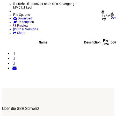
» Rehabilitationzeit-nach-OPs-Kauergang-
MMC1_13.pdf
File Options
347.9
Dow
Download
KB
Description
Preview
Other Versions
Share
File
Name
Description
Dow
Size
Über die SBH Schweiz