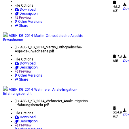
File Options
45.2
Dow
Download
KB
Description
Preview
Other Versions
Share
ASBH_KG_2014_Martin_Orthopädische-Aspekte-
Erwachsene
» ASBH_KG_2014_Martin_Orthopädische-
Aspekte-Erwachsene.pdf
1.5
File Options
MB
Dow
Download
Description
Preview
Other Versions
Share
ASBH_KG_2014_Wehmeier_Anale-Irrigation-
Erfahrungsbericht
» ASBH_KG_2014_Wehmeier_Anale-Irrigation-
Erfahrungsbericht.pdf
324.8
File Options
Dow
KB
Download
Description
Preview