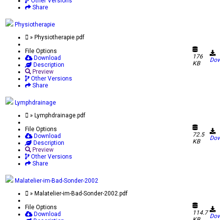
Other Versions
Share
Physiotherapie
» Physiotherapie.pdf
File Options
176
Download
Dow
KB
Description
Preview
Other Versions
Share
Lymphdrainage
» Lymphdrainage.pdf
File Options
72.5
Download
Dow
KB
Description
Preview
Other Versions
Share
Malatelier-im-Bad-Sonder-2002
» Malatelier-im-Bad-Sonder-2002.pdf
File Options
114.7
Download
Dow
KB