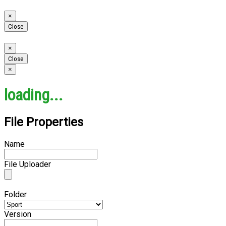
Close
×
Close
Close
×
Close
Close
×
loading...
File Properties
Name
File Uploader
Folder
Version