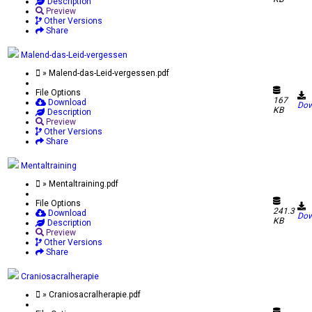
Description
Preview
Other Versions
Share
Malend-das-Leid-vergessen
» Malend-das-Leid-vergessen.pdf
File Options
167
Download
Dow
KB
Description
Preview
Other Versions
Share
Mentaltraining
» Mentaltraining.pdf
File Options
241.3
Download
Dow
KB
Description
Preview
Other Versions
Share
Craniosacralherapie
» Craniosacralherapie.pdf