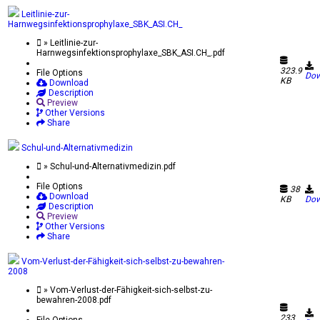
Leitlinie-zur-
Harnwegsinfektionsprophylaxe_SBK_ASI.CH_
» Leitlinie-zur-
Harnwegsinfektionsprophylaxe_SBK_ASI.CH_.pdf
323.9
File Options
Dow
KB
Download
Description
Preview
Other Versions
Share
Schul-und-Alternativmedizin
» Schul-und-Alternativmedizin.pdf
File Options
38
Download
KB
Dow
Description
Preview
Other Versions
Share
Vom-Verlust-der-Fähigkeit-sich-selbst-zu-bewahren-
2008
» Vom-Verlust-der-Fähigkeit-sich-selbst-zu-
bewahren-2008.pdf
233
File Options