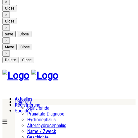
Close
×
Close
Close
×
Close
Close
×
Save
Close
Close
×
Move
Close
Close
×
Delete
Close
Aktuelles
Über uns
Registrierung
Spina bifida
Spenden
Pränatale Diagnose
Hydrocephalus
Altershydrocephalus
Name / Zweck
Geschichte