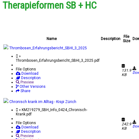
Therapieformen SB + HC
File
Name
Description
Dow
Size
Thrombosen_Erfahrungsbericht_SBHI_3_2025
»
Thrombosen_Erfahrungsbericht_SBHI_3_2025.pdf
File Options
131.9
Dow
Download
KB
Description
Preview
Other Versions
Share
Chronisch krank im Alltag - Kispi Zürich
» KM219279_SBH_Info_0424_Chronisch-
Krank.pdf
File Options
242.9
Dow
Download
KB
Description
Preview