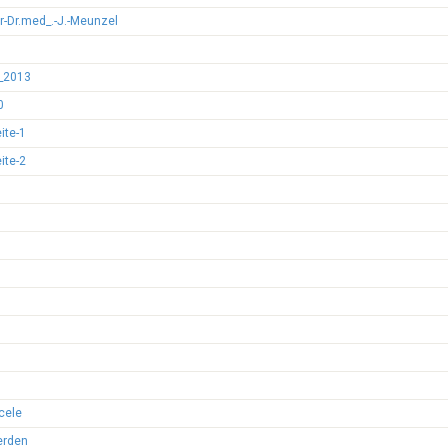
-Dr.med_.-J.-Meunzel
n_2013
0
ite-1
ite-2
cele
erden