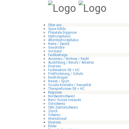
Über uns
Spina bifida
Pränatale Diagnose
Hydrocephalus
Altershydrocephalus
Name / Zweck
Geschichte
Vorstand
Fachbeiträge
Assistenz / Wohnen / Recht
Ausbildung / Berufe / Arbeiten
Diverses
Fachmedizin SB + HC
Frühförderung / Schule
Rechtsfragen
Reisen / Sport
Soziale Kontakte / Sexualität
Therapieformen SB + HC
Regionen
Nordwestschweiz
Bern/ Suisse romande
Ostschweiz
SBH Zentralschweiz
Zürich
Schweiz
International
Diverses
Bilder