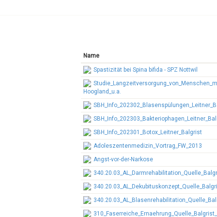
Name
Spastizität bei Spina bifida - SPZ Nottwil
Studie_Langzeitversorgung_von_Menschen_mit_
Hoogland_u.a.
SBH_Info_202302_Blasenspülungen_Leitner_Ba
SBH_Info_202303_Bakteriophagen_Leitner_Bal
SBH_Info_202301_Botox_Leitner_Balgrist
Adoleszentenmedizin_Vortrag_FW_2013
Angst-vor-der-Narkose
340.20.03_AL_Darmrehabilitation_Quelle_Balg
340.20.03_AL_Dekubituskonzept_Quelle_Balgr
340.20.03_AL_Blasenrehabilitation_Quelle_Balg
310_Faserreiche_Ernaehrung_Quelle_Balgrist