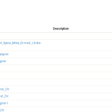
Description
Spina_bifida_Dr.med._I.Eriks-
lgrist
grist
rist_ZH
ist_ZH
rist-1
_ZH