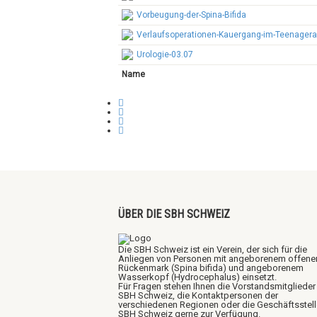
Vorbeugung-der-Spina-Bifida
Verlaufsoperationen-Kauergang-im-Teenagera
Urologie-03.07
Name
ÜBER DIE SBH SCHWEIZ
Die SBH Schweiz ist ein Verein, der sich für die
Anliegen von Personen mit angeborenem offen
Rückenmark (Spina bifida) und angeborenem
Wasserkopf (Hydrocephalus) einsetzt.
Für Fragen stehen Ihnen die Vorstandsmitglieder
SBH Schweiz, die Kontaktpersonen der
verschiedenen Regionen oder die Geschäftsstell
SBH Schweiz gerne zur Verfügung.