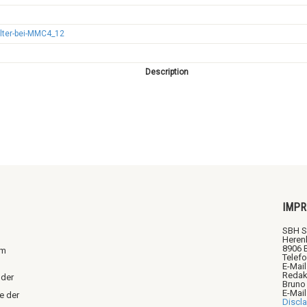
lter-bei-MMC4_12
Description
IMP
SBH S
Heren
8906 
em
Telefo
E-Mail
Redak
 der
Bruno
E-Mai
e der
Discl