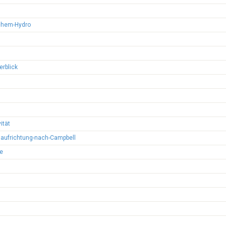
chem-Hydro
rblick
ität
naufrichtung-nach-Campbell
le