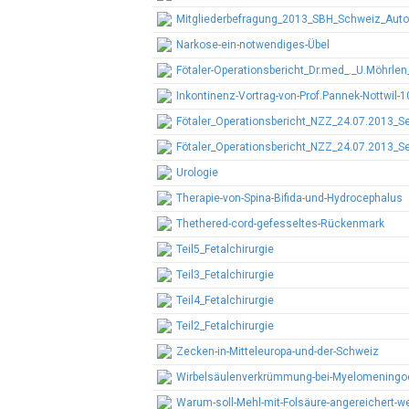
Mitgliederbefragung_2013_SBH_Schweiz_Autor
Narkose-ein-notwendiges-Übel
Fötaler-Operationsbericht_Dr.med_._U.Möhrle
Inkontinenz-Vortrag-von-Prof.Pannek-Nottwil-1
Fötaler_Operationsbericht_NZZ_24.07.2013_Se
Fötaler_Operationsbericht_NZZ_24.07.2013_Se
Urologie
Therapie-von-Spina-Bifida-und-Hydrocephalus
Thethered-cord-gefesseltes-Rückenmark
Teil5_Fetalchirurgie
Teil3_Fetalchirurgie
Teil4_Fetalchirurgie
Teil2_Fetalchirurgie
Zecken-in-Mitteleuropa-und-der-Schweiz
Wirbelsäulenverkrümmung-bei-Myelomeningo
Warum-soll-Mehl-mit-Folsäure-angereichert-w