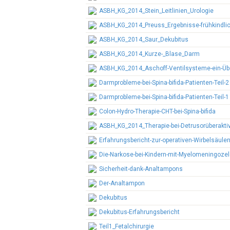
ASBH_KG_2014_Stein_Leitlinien_Urologie
ASBH_KG_2014_Preuss_Ergebnisse-frühkindli
ASBH_KG_2014_Saur_Dekubitus
ASBH_KG_2014_Kurze-_Blase_Darm
ASBH_KG_2014_Aschoff-Ventilsysteme-ein-Übe
Darmprobleme-bei-Spina-bifida-Patienten-Teil-2
Darmprobleme-bei-Spina-bifida-Patienten-Teil-1
Colon-Hydro-Therapie-CHT-bei-Spina-bifida
ASBH_KG_2014_Therapie-bei-Detrusorüberaktiv
Erfahrungsbericht-zur-operativen-Wirbelsäule
Die-Narkose-bei-Kindern-mit-Myelomeningoze
Sicherheit-dank-Analtampons
Der-Analtampon
Dekubitus
Dekubitus-Erfahrungsbericht
Teil1_Fetalchirurgie