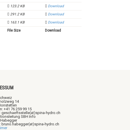
123.2 KB
Download
291.2 KB
Download
163.1 KB
Download
File Size
Download
RESSUM
chweiz
holzweg 14
Bonstetten
n: +41 76 259 99 15
: geschaeftsstelle(at)spina-hydro.ch
tionsleitung SBH Info
 Habegger
l: bruno.habegger(at)spina-hydro.ch
aimer