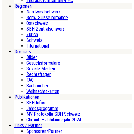
Therapieformen SB + HC
Regionen
Nordwestschweiz
Bern/ Suisse romande
Ostschweiz
SBH Zentralschweiz
Zürich
Schweiz
International
Diverses
Bilder
Gesuchsformulare
Soziale Medien
Rechtsfragen
FAQ
Sachbücher
Weihnachtskarten
Publikationen
SBH Infos
Jahresprogramm
MV Protokolle SBH Schweiz
Chronik – Jubiläumsjahr 2024
Links / Partner
Sponsoren/Partner