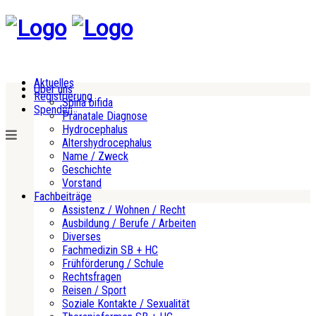
Aktuelles
Über uns
Registrierung
Spina bifida
Spenden
Pränatale Diagnose
Hydrocephalus
Altershydrocephalus
Name / Zweck
Geschichte
Vorstand
Fachbeiträge
Assistenz / Wohnen / Recht
Ausbildung / Berufe / Arbeiten
Diverses
Fachmedizin SB + HC
Frühförderung / Schule
Rechtsfragen
Reisen / Sport
Soziale Kontakte / Sexualität