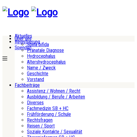
Aktuelles
Über uns
Registrierung
Spina bifida
Spenden
Pränatale Diagnose
Hydrocephalus
Altershydrocephalus
Name / Zweck
Geschichte
Vorstand
Fachbeiträge
Assistenz / Wohnen / Recht
Ausbildung / Berufe / Arbeiten
Diverses
Fachmedizin SB + HC
Frühförderung / Schule
Rechtsfragen
Reisen / Sport
Soziale Kontakte / Sexualität