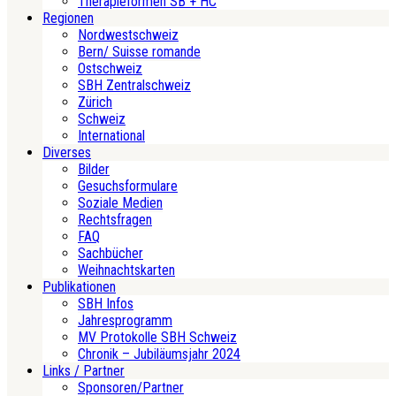
Therapieformen SB + HC
Regionen
Nordwestschweiz
Bern/ Suisse romande
Ostschweiz
SBH Zentralschweiz
Zürich
Schweiz
International
Diverses
Bilder
Gesuchsformulare
Soziale Medien
Rechtsfragen
FAQ
Sachbücher
Weihnachtskarten
Publikationen
SBH Infos
Jahresprogramm
MV Protokolle SBH Schweiz
Chronik – Jubiläumsjahr 2024
Links / Partner
Sponsoren/Partner