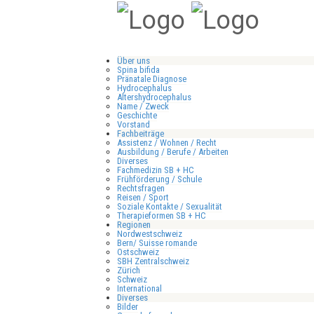
Über uns
Spina bifida
Pränatale Diagnose
Hydrocephalus
Altershydrocephalus
Name / Zweck
Geschichte
Vorstand
Fachbeiträge
Assistenz / Wohnen / Recht
Ausbildung / Berufe / Arbeiten
Diverses
Fachmedizin SB + HC
Frühförderung / Schule
Rechtsfragen
Reisen / Sport
Soziale Kontakte / Sexualität
Therapieformen SB + HC
Regionen
Nordwestschweiz
Bern/ Suisse romande
Ostschweiz
SBH Zentralschweiz
Zürich
Schweiz
International
Diverses
Bilder