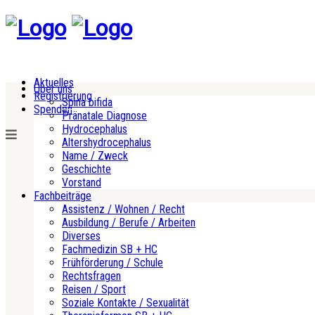
Aktuelles
Über uns
Registrierung
Spina bifida
Spenden
Pränatale Diagnose
Hydrocephalus
Altershydrocephalus
Name / Zweck
Geschichte
Vorstand
Fachbeiträge
Assistenz / Wohnen / Recht
Ausbildung / Berufe / Arbeiten
Diverses
Fachmedizin SB + HC
Frühförderung / Schule
Rechtsfragen
Reisen / Sport
Soziale Kontakte / Sexualität