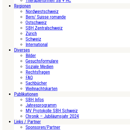
Therapieformen SB + HC
Regionen
Nordwestschweiz
Bern/ Suisse romande
Ostschweiz
SBH Zentralschweiz
Zürich
Schweiz
International
Diverses
Bilder
Gesuchsformulare
Soziale Medien
Rechtsfragen
FAQ
Sachbücher
Weihnachtskarten
Publikationen
SBH Infos
Jahresprogramm
MV Protokolle SBH Schweiz
Chronik – Jubiläumsjahr 2024
Links / Partner
Sponsoren/Partner