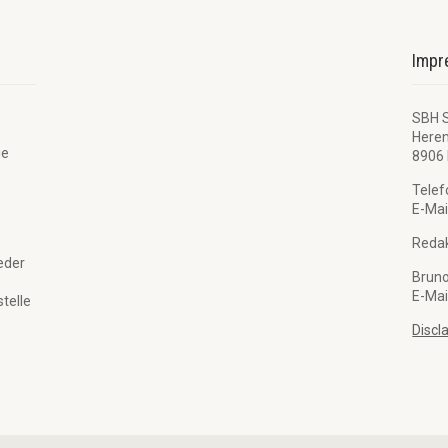
Imp
SBH 
Here
ie
8906 
Telef
E-Mai
Redak
eder
Brun
E-Mai
telle
Discl