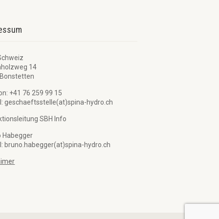
ressum
Schweiz
nholzweg 14
Bonstetten
on: +41 76 259 99 15
l: geschaeftsstelle(at)spina-hydro.ch
tionsleitung SBH Info
o Habegger
l: bruno.habegger(at)spina-hydro.ch
aimer