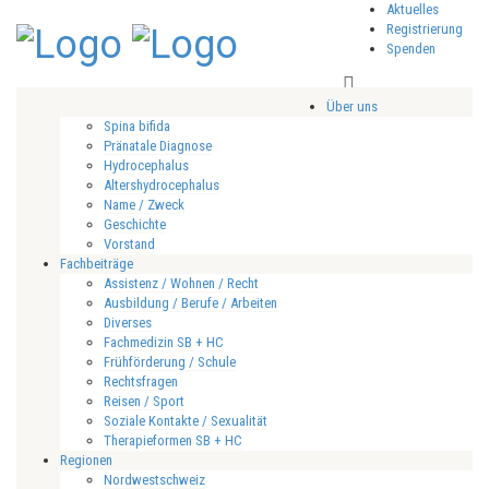
Aktuelles
Registrierung
Spenden
Über uns
Spina bifida
Pränatale Diagnose
Hydrocephalus
Altershydrocephalus
Name / Zweck
Geschichte
Vorstand
Fachbeiträge
Assistenz / Wohnen / Recht
Ausbildung / Berufe / Arbeiten
Diverses
Fachmedizin SB + HC
Frühförderung / Schule
Rechtsfragen
Reisen / Sport
Soziale Kontakte / Sexualität
Therapieformen SB + HC
Regionen
Nordwestschweiz