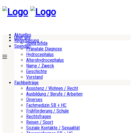
Aktuelles
Über uns
Registrierung
Spina bifida
Spenden
Pränatale Diagnose
Hydrocephalus
Altershydrocephalus
Name / Zweck
Geschichte
Vorstand
Fachbeiträge
Assistenz / Wohnen / Recht
Ausbildung / Berufe / Arbeiten
Diverses
Fachmedizin SB + HC
Frühförderung / Schule
Rechtsfragen
Reisen / Sport
Soziale Kontakte / Sexualität