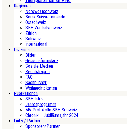
Therapieformen SB + HC
Regionen
Nordwestschweiz
Bern/ Suisse romande
Ostschweiz
SBH Zentralschweiz
Zürich
Schweiz
International
Diverses
Bilder
Gesuchsformulare
Soziale Medien
Rechtsfragen
FAQ
Sachbücher
Weihnachtskarten
Publikationen
SBH Infos
Jahresprogramm
MV Protokolle SBH Schweiz
Chronik – Jubiläumsjahr 2024
Links / Partner
Sponsoren/Partner