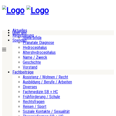
Aktuelles
Über uns
Registrierung
Spina bifida
Spenden
Pränatale Diagnose
Hydrocephalus
Altershydrocephalus
Name / Zweck
Geschichte
Vorstand
Fachbeiträge
Assistenz / Wohnen / Recht
Ausbildung / Berufe / Arbeiten
Diverses
Fachmedizin SB + HC
Frühförderung / Schule
Rechtsfragen
Reisen / Sport
Soziale Kontakte / Sexualität