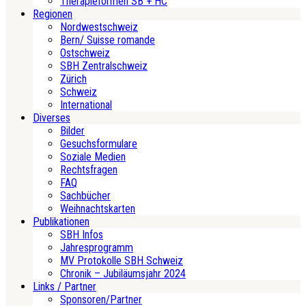
Therapieformen SB + HC
Regionen
Nordwestschweiz
Bern/ Suisse romande
Ostschweiz
SBH Zentralschweiz
Zürich
Schweiz
International
Diverses
Bilder
Gesuchsformulare
Soziale Medien
Rechtsfragen
FAQ
Sachbücher
Weihnachtskarten
Publikationen
SBH Infos
Jahresprogramm
MV Protokolle SBH Schweiz
Chronik – Jubiläumsjahr 2024
Links / Partner
Sponsoren/Partner