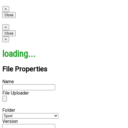
Close
×
Close
Close
×
Close
Close
×
loading...
File Properties
Name
File Uploader
Folder
Version