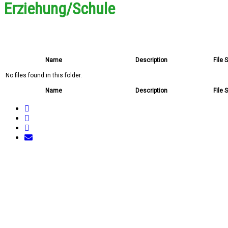
Erziehung/Schule
Name
Description
File 
No files found in this folder.
Name
Description
File 