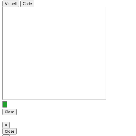
Visuell
Code
Close
Close
×
Close