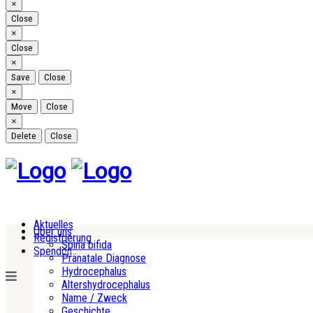
Close
×
Close
Close
×
Close
Close
×
Save
Close
Close
×
Move
Close
Close
×
Delete
Close
Aktuelles
Über uns
Registrierung
Spina bifida
Spenden
Pränatale Diagnose
Hydrocephalus
Altershydrocephalus
Name / Zweck
Geschichte