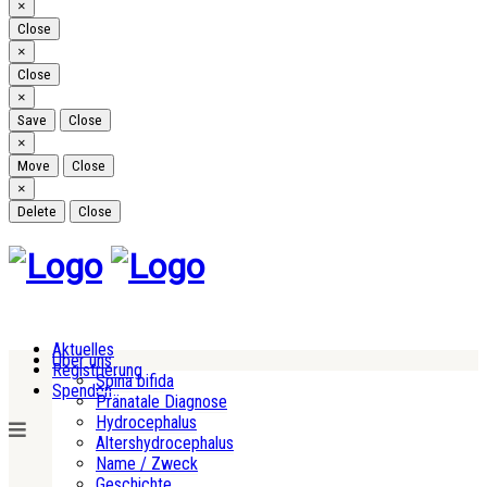
Close
×
Close
Close
×
Close
Close
×
Save
Close
Close
×
Move
Close
Close
×
Delete
Close
Aktuelles
Über uns
Registrierung
Spina bifida
Spenden
Pränatale Diagnose
Hydrocephalus
Altershydrocephalus
Name / Zweck
Geschichte