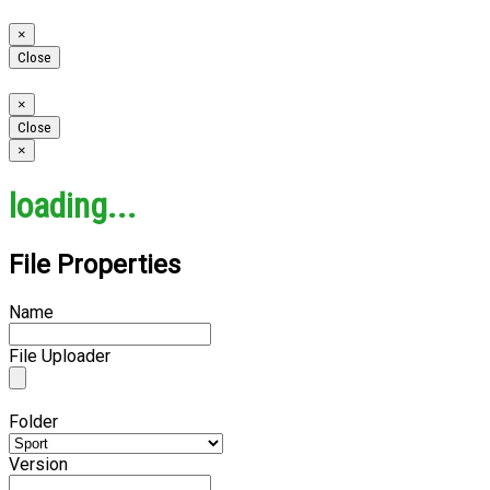
Close
×
Close
Close
×
Close
Close
×
loading...
File Properties
Name
File Uploader
Folder
Version