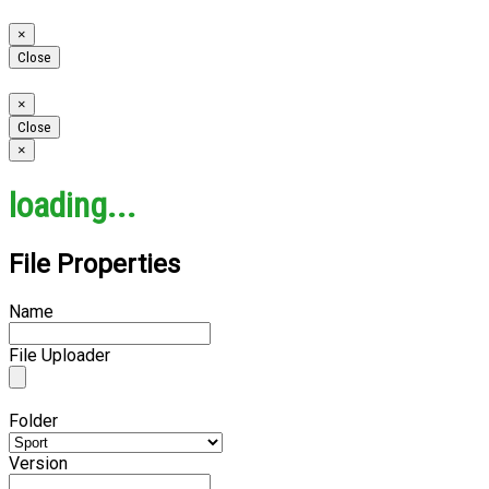
Close
×
Close
Close
×
Close
Close
×
loading...
File Properties
Name
File Uploader
Folder
Version