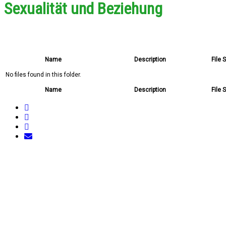
Sexualität und Beziehung
Name
Description
File 
No files found in this folder.
Name
Description
File 