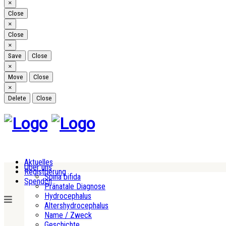
Close
×
Close
Close
×
Close
Close
×
Save
Close
Close
×
Move
Close
Close
×
Delete
Close
Aktuelles
Über uns
Registrierung
Spina bifida
Spenden
Pränatale Diagnose
Hydrocephalus
Altershydrocephalus
Name / Zweck
Geschichte