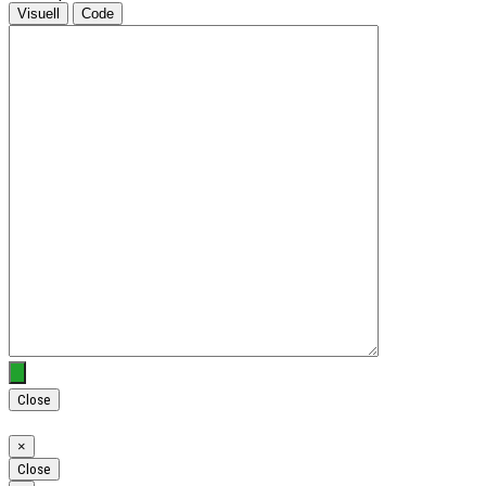
Visuell
Code
Close
Close
×
Close