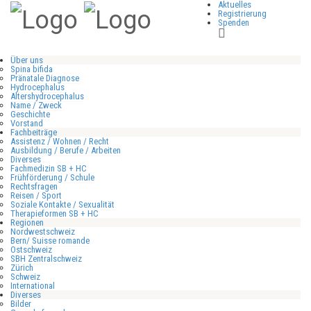
Aktuelles
Registrierung
Spenden
Über uns
Spina bifida
Pränatale Diagnose
Hydrocephalus
Altershydrocephalus
Name / Zweck
Geschichte
Vorstand
Fachbeiträge
Assistenz / Wohnen / Recht
Ausbildung / Berufe / Arbeiten
Diverses
Fachmedizin SB + HC
Frühförderung / Schule
Rechtsfragen
Reisen / Sport
Soziale Kontakte / Sexualität
Therapieformen SB + HC
Regionen
Nordwestschweiz
Bern/ Suisse romande
Ostschweiz
SBH Zentralschweiz
Zürich
Schweiz
International
Diverses
Bilder