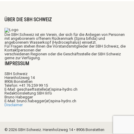
ÜBER DIE SBH SCHWEIZ
Die SBH Schweiz ist ein Verein, der sich für die Anliegen von Personen
mit angeborenem offenem Rückenmark (Spina bifida) und
angeborenem Wasserkopf (Hydrocephalus) einsetzt.
Für Fragen stehen Ihnen die Vorstandsmitglieder der SBH Schweiz, die
Kontaktpersonen der
verschiedenen Regionen oder die Geschäftsstelle der SBH Schweiz
gerne zur Verfügung.
IMPRESSUM
SBH Schweiz
Herenholzweg 14
8906 Bonstetten
Telefon: +41 76 259 99 15
E-Mail: geschaeftsstelle(at)spina-hydro.ch
Redaktionsleitung SBH Info
Bruno Habegger
E-Mail: bruno.habegger(at)spina-hydro.ch
Disclaimer
© 2026 SBH Schweiz. Herenholzweg 14 • 8906 Bonstetten