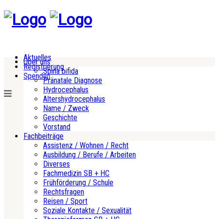
Aktuelles
Über uns
Registrierung
Spina bifida
Spenden
Pränatale Diagnose
Hydrocephalus
Altershydrocephalus
Name / Zweck
Geschichte
Vorstand
Fachbeiträge
Assistenz / Wohnen / Recht
Ausbildung / Berufe / Arbeiten
Diverses
Fachmedizin SB + HC
Frühförderung / Schule
Rechtsfragen
Reisen / Sport
Soziale Kontakte / Sexualität