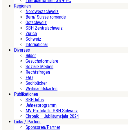
Therapieformen SB + HC
Regionen
Nordwestschweiz
Bern/ Suisse romande
Ostschweiz
SBH Zentralschweiz
Zürich
Schweiz
International
Diverses
Bilder
Gesuchsformulare
Soziale Medien
Rechtsfragen
FAQ
Sachbücher
Weihnachtskarten
Publikationen
SBH Infos
Jahresprogramm
MV Protokolle SBH Schweiz
Chronik – Jubiläumsjahr 2024
Links / Partner
Sponsoren/Partner