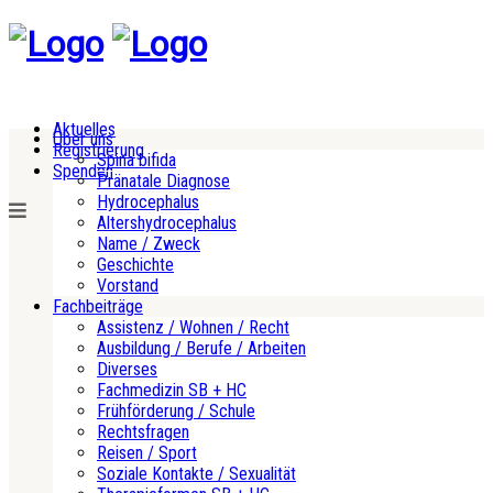
Aktuelles
Über uns
Registrierung
Spina bifida
Spenden
Pränatale Diagnose
Hydrocephalus
Altershydrocephalus
Name / Zweck
Geschichte
Vorstand
Fachbeiträge
Assistenz / Wohnen / Recht
Ausbildung / Berufe / Arbeiten
Diverses
Fachmedizin SB + HC
Frühförderung / Schule
Rechtsfragen
Reisen / Sport
Soziale Kontakte / Sexualität