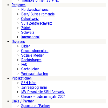
Therapieformen SB + HC
Regionen
Nordwestschweiz
Bern/ Suisse romande
Ostschweiz
SBH Zentralschweiz
Zürich
Schweiz
International
Diverses
Bilder
Gesuchsformulare
Soziale Medien
Rechtsfragen
FAQ
Sachbücher
Weihnachtskarten
Publikationen
SBH Infos
Jahresprogramm
MV Protokolle SBH Schweiz
Chronik – Jubiläumsjahr 2024
Links / Partner
Sponsoren/Partner