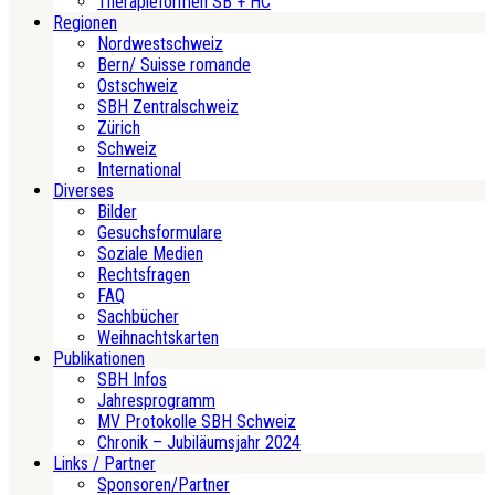
Therapieformen SB + HC
Regionen
Nordwestschweiz
Bern/ Suisse romande
Ostschweiz
SBH Zentralschweiz
Zürich
Schweiz
International
Diverses
Bilder
Gesuchsformulare
Soziale Medien
Rechtsfragen
FAQ
Sachbücher
Weihnachtskarten
Publikationen
SBH Infos
Jahresprogramm
MV Protokolle SBH Schweiz
Chronik – Jubiläumsjahr 2024
Links / Partner
Sponsoren/Partner