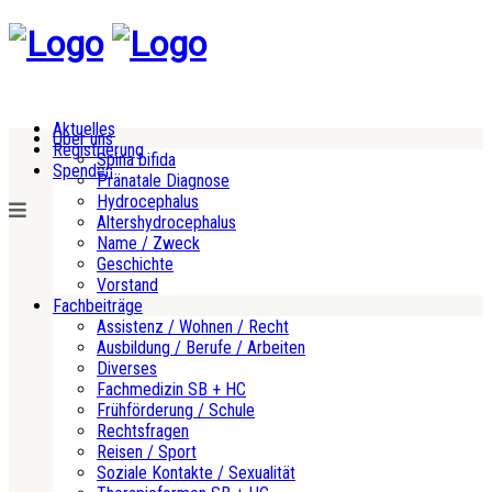
Aktuelles
Über uns
Registrierung
Spina bifida
Spenden
Pränatale Diagnose
Hydrocephalus
Altershydrocephalus
Name / Zweck
Geschichte
Vorstand
Fachbeiträge
Assistenz / Wohnen / Recht
Ausbildung / Berufe / Arbeiten
Diverses
Fachmedizin SB + HC
Frühförderung / Schule
Rechtsfragen
Reisen / Sport
Soziale Kontakte / Sexualität