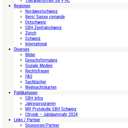
Therapieformen SB + HC
Regionen
Nordwestschweiz
Bern/ Suisse romande
Ostschweiz
SBH Zentralschweiz
Zürich
Schweiz
International
Diverses
Bilder
Gesuchsformulare
Soziale Medien
Rechtsfragen
FAQ
Sachbücher
Weihnachtskarten
Publikationen
SBH Infos
Jahresprogramm
MV Protokolle SBH Schweiz
Chronik – Jubiläumsjahr 2024
Links / Partner
Sponsoren/Partner