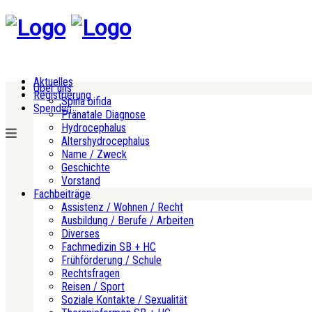
Aktuelles
Über uns
Registrierung
Spina bifida
Spenden
Pränatale Diagnose
Hydrocephalus
Altershydrocephalus
Name / Zweck
Geschichte
Vorstand
Fachbeiträge
Assistenz / Wohnen / Recht
Ausbildung / Berufe / Arbeiten
Diverses
Fachmedizin SB + HC
Frühförderung / Schule
Rechtsfragen
Reisen / Sport
Soziale Kontakte / Sexualität