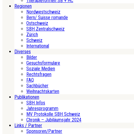
Therapieformen SB + HC
Regionen
Nordwestschweiz
Bern/ Suisse romande
Ostschweiz
SBH Zentralschweiz
Zürich
Schweiz
International
Diverses
Bilder
Gesuchsformulare
Soziale Medien
Rechtsfragen
FAQ
Sachbücher
Weihnachtskarten
Publikationen
SBH Infos
Jahresprogramm
MV Protokolle SBH Schweiz
Chronik – Jubiläumsjahr 2024
Links / Partner
Sponsoren/Partner