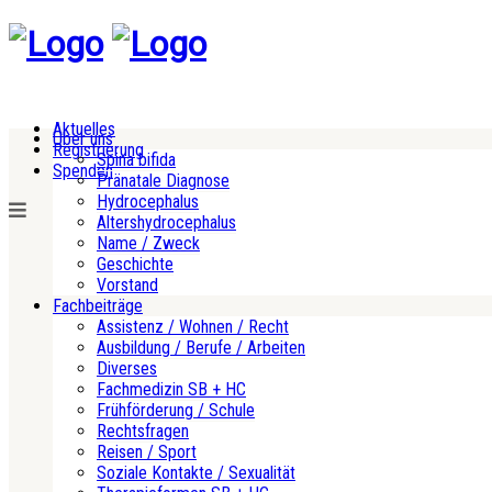
Aktuelles
Über uns
Registrierung
Spina bifida
Spenden
Pränatale Diagnose
Hydrocephalus
Altershydrocephalus
Name / Zweck
Geschichte
Vorstand
Fachbeiträge
Assistenz / Wohnen / Recht
Ausbildung / Berufe / Arbeiten
Diverses
Fachmedizin SB + HC
Frühförderung / Schule
Rechtsfragen
Reisen / Sport
Soziale Kontakte / Sexualität