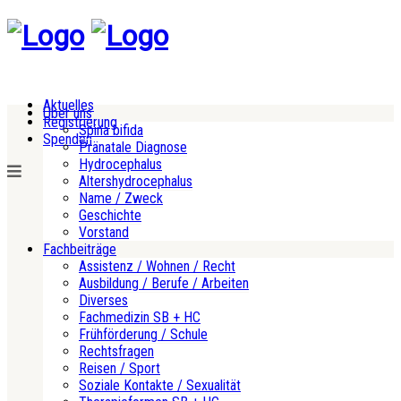
Aktuelles
Über uns
Registrierung
Spina bifida
Spenden
Pränatale Diagnose
Hydrocephalus
Altershydrocephalus
Name / Zweck
Geschichte
Vorstand
Fachbeiträge
Assistenz / Wohnen / Recht
Ausbildung / Berufe / Arbeiten
Diverses
Fachmedizin SB + HC
Frühförderung / Schule
Rechtsfragen
Reisen / Sport
Soziale Kontakte / Sexualität