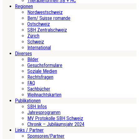
Therapieformen SB + HC
Regionen
Nordwestschweiz
Bern/ Suisse romande
Ostschweiz
SBH Zentralschweiz
Zürich
Schweiz
International
Diverses
Bilder
Gesuchsformulare
Soziale Medien
Rechtsfragen
FAQ
Sachbücher
Weihnachtskarten
Publikationen
SBH Infos
Jahresprogramm
MV Protokolle SBH Schweiz
Chronik – Jubiläumsjahr 2024
Links / Partner
Sponsoren/Partner