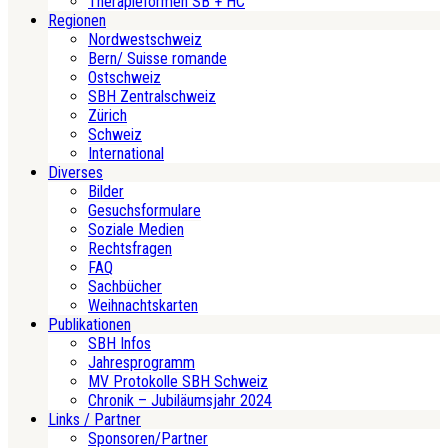
Therapieformen SB + HC
Regionen
Nordwestschweiz
Bern/ Suisse romande
Ostschweiz
SBH Zentralschweiz
Zürich
Schweiz
International
Diverses
Bilder
Gesuchsformulare
Soziale Medien
Rechtsfragen
FAQ
Sachbücher
Weihnachtskarten
Publikationen
SBH Infos
Jahresprogramm
MV Protokolle SBH Schweiz
Chronik – Jubiläumsjahr 2024
Links / Partner
Sponsoren/Partner