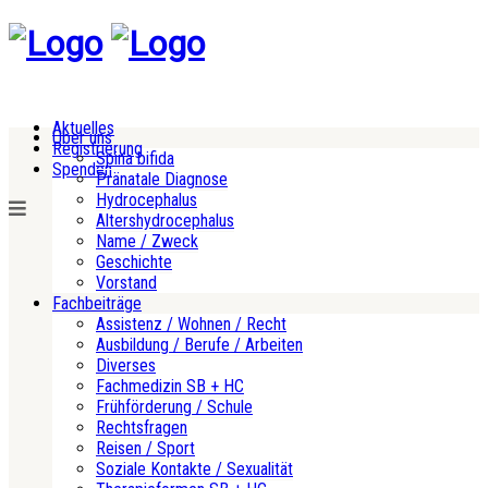
Aktuelles
Über uns
Registrierung
Spina bifida
Spenden
Pränatale Diagnose
Hydrocephalus
Altershydrocephalus
Name / Zweck
Geschichte
Vorstand
Fachbeiträge
Assistenz / Wohnen / Recht
Ausbildung / Berufe / Arbeiten
Diverses
Fachmedizin SB + HC
Frühförderung / Schule
Rechtsfragen
Reisen / Sport
Soziale Kontakte / Sexualität