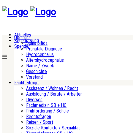
Aktuelles
Über uns
Registrierung
Spina bifida
Spenden
Pränatale Diagnose
Hydrocephalus
Altershydrocephalus
Name / Zweck
Geschichte
Vorstand
Fachbeiträge
Assistenz / Wohnen / Recht
Ausbildung / Berufe / Arbeiten
Diverses
Fachmedizin SB + HC
Frühförderung / Schule
Rechtsfragen
Reisen / Sport
Soziale Kontakte / Sexualität