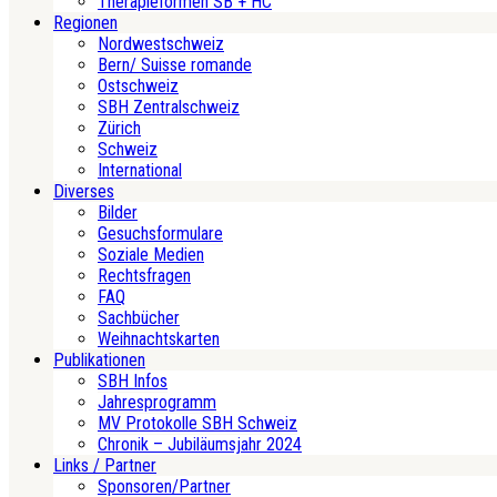
Therapieformen SB + HC
Regionen
Nordwestschweiz
Bern/ Suisse romande
Ostschweiz
SBH Zentralschweiz
Zürich
Schweiz
International
Diverses
Bilder
Gesuchsformulare
Soziale Medien
Rechtsfragen
FAQ
Sachbücher
Weihnachtskarten
Publikationen
SBH Infos
Jahresprogramm
MV Protokolle SBH Schweiz
Chronik – Jubiläumsjahr 2024
Links / Partner
Sponsoren/Partner