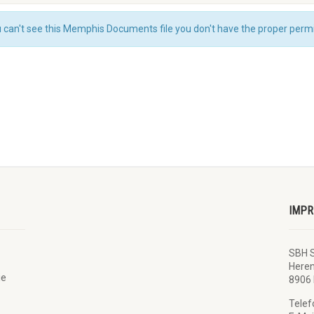
 can't see this Memphis Documents file you don't have the proper permi
IMP
SBH 
Here
ie
8906 
Telef