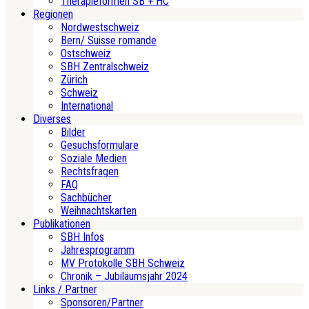
Therapieformen SB + HC
Regionen
Nordwestschweiz
Bern/ Suisse romande
Ostschweiz
SBH Zentralschweiz
Zürich
Schweiz
International
Diverses
Bilder
Gesuchsformulare
Soziale Medien
Rechtsfragen
FAQ
Sachbücher
Weihnachtskarten
Publikationen
SBH Infos
Jahresprogramm
MV Protokolle SBH Schweiz
Chronik – Jubiläumsjahr 2024
Links / Partner
Sponsoren/Partner