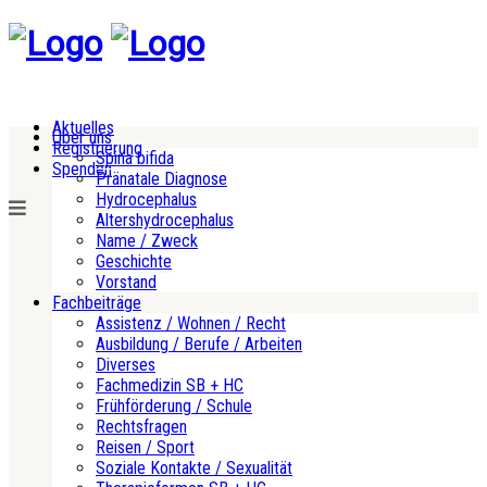
Aktuelles
Über uns
Registrierung
Spina bifida
Spenden
Pränatale Diagnose
Hydrocephalus
Altershydrocephalus
Name / Zweck
Geschichte
Vorstand
Fachbeiträge
Assistenz / Wohnen / Recht
Ausbildung / Berufe / Arbeiten
Diverses
Fachmedizin SB + HC
Frühförderung / Schule
Rechtsfragen
Reisen / Sport
Soziale Kontakte / Sexualität