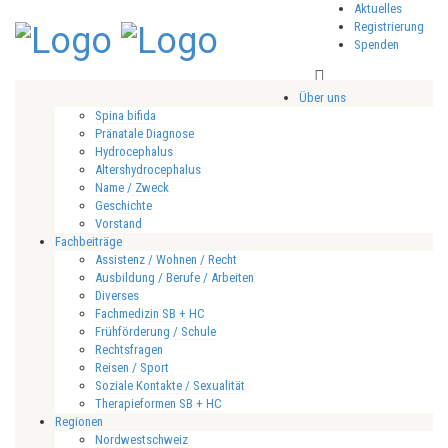
Aktuelles
Registrierung
Spenden
Über uns
Spina bifida
Pränatale Diagnose
Hydrocephalus
Altershydrocephalus
Name / Zweck
Geschichte
Vorstand
Fachbeiträge
Assistenz / Wohnen / Recht
Ausbildung / Berufe / Arbeiten
Diverses
Fachmedizin SB + HC
Frühförderung / Schule
Rechtsfragen
Reisen / Sport
Soziale Kontakte / Sexualität
Therapieformen SB + HC
Regionen
Nordwestschweiz