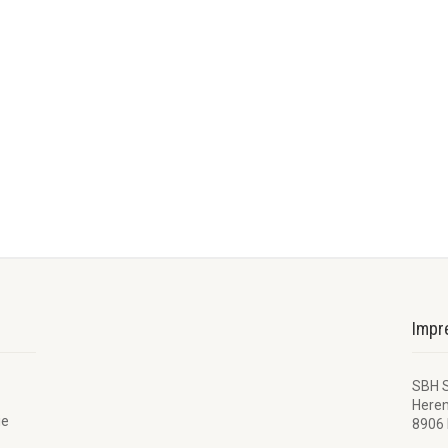
Imp
SBH 
Here
ie
8906 