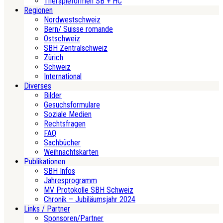
Therapieformen SB + HC
Regionen
Nordwestschweiz
Bern/ Suisse romande
Ostschweiz
SBH Zentralschweiz
Zürich
Schweiz
International
Diverses
Bilder
Gesuchsformulare
Soziale Medien
Rechtsfragen
FAQ
Sachbücher
Weihnachtskarten
Publikationen
SBH Infos
Jahresprogramm
MV Protokolle SBH Schweiz
Chronik – Jubiläumsjahr 2024
Links / Partner
Sponsoren/Partner