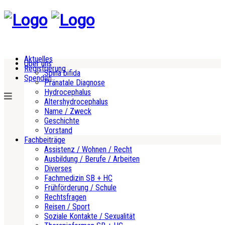
Aktuelles
Über uns
Registrierung
Spina bifida
Spenden
Pränatale Diagnose
Hydrocephalus
Altershydrocephalus
Name / Zweck
Geschichte
Vorstand
Fachbeiträge
Assistenz / Wohnen / Recht
Ausbildung / Berufe / Arbeiten
Diverses
Fachmedizin SB + HC
Frühförderung / Schule
Rechtsfragen
Reisen / Sport
Soziale Kontakte / Sexualität