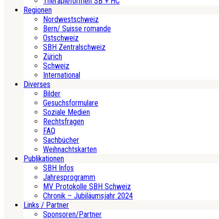
Therapieformen SB + HC
Regionen
Nordwestschweiz
Bern/ Suisse romande
Ostschweiz
SBH Zentralschweiz
Zürich
Schweiz
International
Diverses
Bilder
Gesuchsformulare
Soziale Medien
Rechtsfragen
FAQ
Sachbücher
Weihnachtskarten
Publikationen
SBH Infos
Jahresprogramm
MV Protokolle SBH Schweiz
Chronik – Jubiläumsjahr 2024
Links / Partner
Sponsoren/Partner