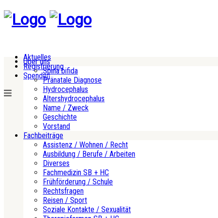
Aktuelles
Über uns
Registrierung
Spina bifida
Spenden
Pränatale Diagnose
Hydrocephalus
Altershydrocephalus
Name / Zweck
Geschichte
Vorstand
Fachbeiträge
Assistenz / Wohnen / Recht
Ausbildung / Berufe / Arbeiten
Diverses
Fachmedizin SB + HC
Frühförderung / Schule
Rechtsfragen
Reisen / Sport
Soziale Kontakte / Sexualität