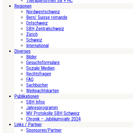
Therapieformen SB + HC
Regionen
Nordwestschweiz
Bern/ Suisse romande
Ostschweiz
SBH Zentralschweiz
Zürich
Schweiz
International
Diverses
Bilder
Gesuchsformulare
Soziale Medien
Rechtsfragen
FAQ
Sachbücher
Weihnachtskarten
Publikationen
SBH Infos
Jahresprogramm
MV Protokolle SBH Schweiz
Chronik – Jubiläumsjahr 2024
Links / Partner
Sponsoren/Partner