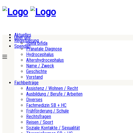
Aktuelles
Über uns
Registrierung
Spina bifida
Spenden
Pränatale Diagnose
Hydrocephalus
Altershydrocephalus
Name / Zweck
Geschichte
Vorstand
Fachbeiträge
Assistenz / Wohnen / Recht
Ausbildung / Berufe / Arbeiten
Diverses
Fachmedizin SB + HC
Frühförderung / Schule
Rechtsfragen
Reisen / Sport
Soziale Kontakte / Sexualität