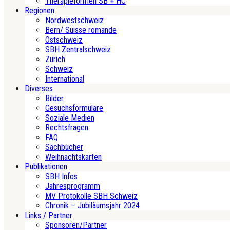
Therapieformen SB + HC
Regionen
Nordwestschweiz
Bern/ Suisse romande
Ostschweiz
SBH Zentralschweiz
Zürich
Schweiz
International
Diverses
Bilder
Gesuchsformulare
Soziale Medien
Rechtsfragen
FAQ
Sachbücher
Weihnachtskarten
Publikationen
SBH Infos
Jahresprogramm
MV Protokolle SBH Schweiz
Chronik – Jubiläumsjahr 2024
Links / Partner
Sponsoren/Partner