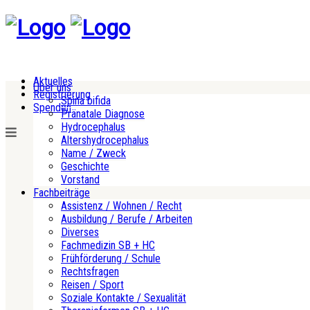
Aktuelles
Über uns
Registrierung
Spina bifida
Spenden
Pränatale Diagnose
Hydrocephalus
Altershydrocephalus
Name / Zweck
Geschichte
Vorstand
Fachbeiträge
Assistenz / Wohnen / Recht
Ausbildung / Berufe / Arbeiten
Diverses
Fachmedizin SB + HC
Frühförderung / Schule
Rechtsfragen
Reisen / Sport
Soziale Kontakte / Sexualität